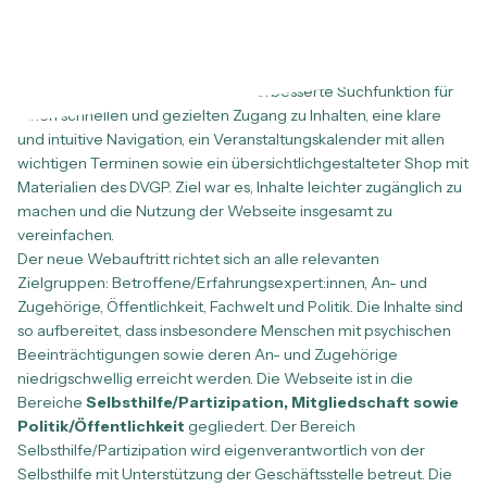
partizipativ konzipiert und wird kontinuierlich gemeinsam
weiterentwickelt.
Zu den Neuerungen zählen eine verbesserte Suchfunktion für
einen schnellen und gezielten Zugang zu Inhalten, eine klare
und intuitive Navigation, ein Veranstaltungskalender mit allen
wichtigen Terminen sowie ein übersichtlichgestalteter Shop mit
Materialien des DVGP. Ziel war es, Inhalte leichter zugänglich zu
machen und die Nutzung der Webseite insgesamt zu
vereinfachen.
Der neue Webauftritt richtet sich an alle relevanten
Zielgruppen: Betroffene/Erfahrungsexpert:innen, An- und
Zugehörige, Öffentlichkeit, Fachwelt und Politik. Die Inhalte sind
so aufbereitet, dass insbesondere Menschen mit psychischen
Beeinträchtigungen sowie deren An- und Zugehörige
niedrigschwellig erreicht werden. Die Webseite ist in die
Bereiche
Selbsthilfe
/Partizipation
, Mitgliedschaft sowie
Politik
/Öffentlichkeit
gegliedert. Der Bereich
Selbsthilfe/Partizipation wird eigenverantwortlich von der
Selbsthilfe mit Unterstützung der Geschäftsstelle betreut. Die