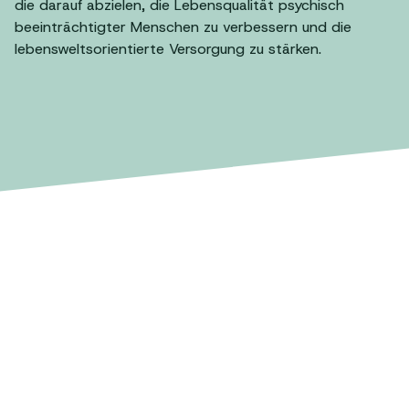
die darauf abzielen, die Lebensqualität psychisch
beeinträchtigter Menschen zu verbessern und die
lebensweltsorientierte Versorgung zu stärken.
Abschluss des Projekts Part-
Web:
Partizipation online –