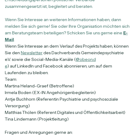
zusammengesetzt ist, begleitet und beraten.
Wenn Sie Interesse an weiteren Informationen haben, dann
melden Sie sich gerne! Sie oder Ihre Organisation möchten sich
am Beratungsteam beteiligen? Schicken Sie uns gerne eine
E-
Mail
.
Wenn Sie Interesse an dem Verlauf des Projekts haben, können
Sie den
Newsletter
des Dachverbands Gemeindepsychiatrie
e.V. sowie die Social-Media-Kanäle (
@obeon.d
e
) auf LinkedIn und Facebook abonnieren, um auf dem
Laufenden zu bleiben.
Team:
Martina Heland-Graef (Betroffene)
Irmela Boden (EX-IN Angehörigenbegleiterin)
Antje Buchhorn (Referentin Psychiatrie und psychosoziale
Versorgung)
Matthias Thölen (Referent Digitales und Öffentlichkeitsarbeit)
Tina Lindemann (Projektleitung)
Fragen und Anregungen gerne an: