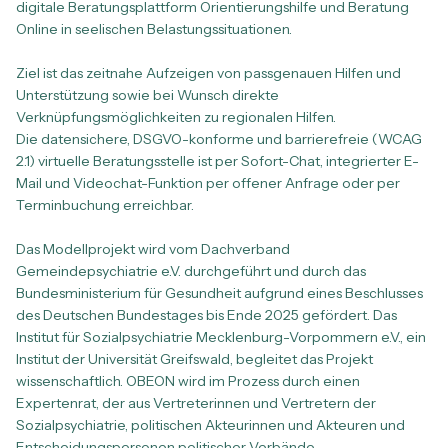
digitale Beratungsplattform Orientierungshilfe und Beratung
Online in seelischen Belastungssituationen.
Ziel ist das zeitnahe Aufzeigen von passgenauen Hilfen und
Unterstützung sowie bei Wunsch direkte
Verknüpfungsmöglichkeiten zu regionalen Hilfen.
Die datensichere, DSGVO-konforme und barrierefreie (WCAG
2.1) virtuelle Beratungsstelle ist per Sofort-Chat, integrierter E-
Mail und Videochat-Funktion per offener Anfrage oder per
Terminbuchung erreichbar.
Das Modellprojekt wird vom Dachverband
Gemeindepsychiatrie e.V. durchgeführt und durch das
Bundesministerium für Gesundheit aufgrund eines Beschlusses
des Deutschen Bundestages bis Ende 2025 gefördert. Das
Institut für Sozialpsychiatrie Mecklenburg-Vorpommern e.V., ein
Institut der Universität Greifswald, begleitet das Projekt
wissenschaftlich. OBEON wird im Prozess durch einen
Expertenrat, der aus Vertreterinnen und Vertretern der
Sozialpsychiatrie, politischen Akteurinnen und Akteuren und
Entscheidungspersonen politischer Verbände