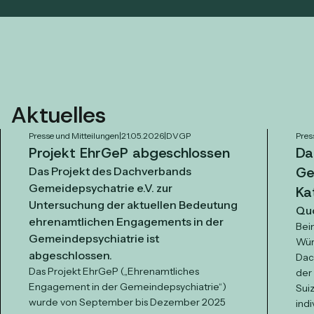
Aktuelles
Presse und Mitteilungen
|
21.05.2026
|
DVGP
Pres
Projekt EhrGeP abgeschlossen
Da
Ge
Das Projekt des Dachverbands
Gemeidepsychatrie e.V. zur
Ka
Untersuchung der aktuellen Bedeutung
Quo
ehrenamtlichen Engagements in der
Bei
Gemeindepsychiatrie ist
Wür
abgeschlossen.
Dac
Das Projekt EhrGeP („Ehrenamtliches
der
Engagement in der Gemeindepsychiatrie“)
Sui
wurde von September bis Dezember 2025
indi