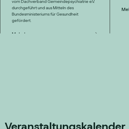
vom Dachverband Gemeindepsychiatrie e.V.
durchgeführt und aus Mitteln des
Meh
Bundesministeriums für Gesundheit
gefördert.
Mehr lesen
Veranstaltungskalender