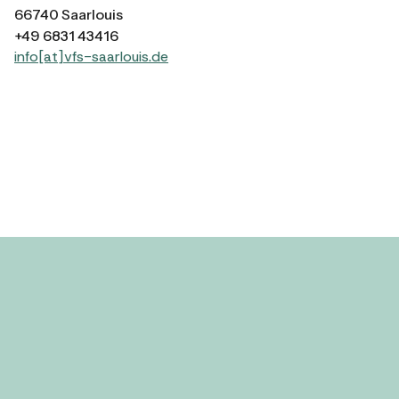
66740 Saarlouis
+49 6831 43416
info[at]vfs-saarlouis.de