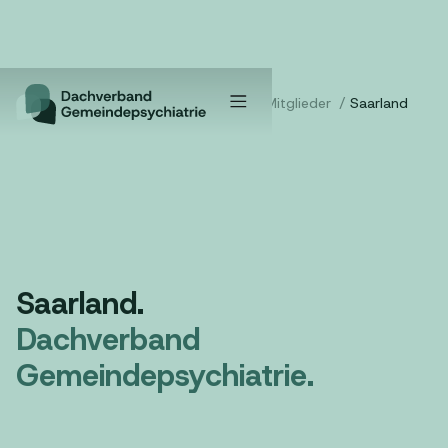
Home
/
Verband
/
Mitglieder
/
Saarland
Saarland.
Dachverband
Gemeindepsychiatrie.