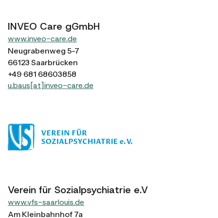
INVEO Care gGmbH
www.inveo-care.de
Neugrabenweg 5-7
66123 Saarbrücken
+49 681 68603858
u.baus[at]inveo-care.de
Verein für Sozialpsychiatrie e.V
www.vfs-saarlouis.de
Am Kleinbahnhof 7a